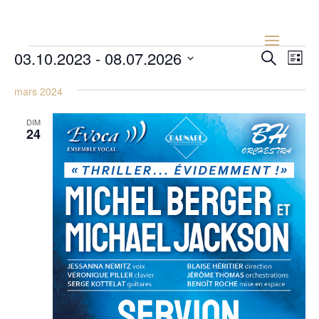
Évènements
Recher
Nav
03.10.2023
 - 
08.07.2026
Recherche
Liste
de
et
Sélectionnez
vu
naviga
mars 2024
une
Év
de
date.
DIM
vues
24
Évène